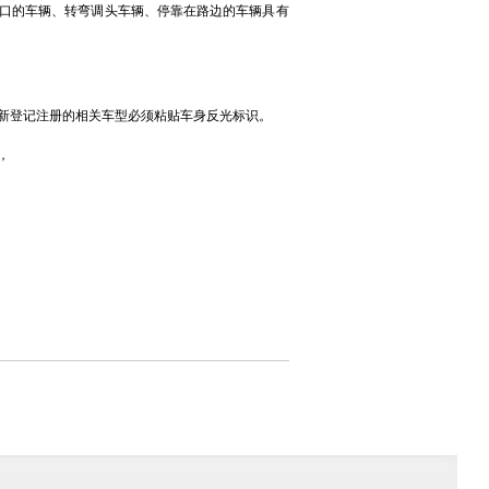
叉路口的车辆、转弯调头车辆、停靠在路边的车辆具有
1日以后新登记注册的相关车型必须粘贴车身反光标识。
，